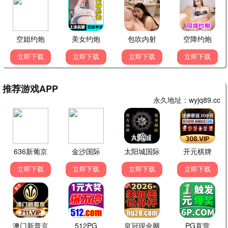
网站做得越来越好了！分类清晰，找片方便。提
个小建议：能不能增加一个"猜你喜欢"的推荐功
能？这样发现好片会更方便。
💬 回复
默默观影
2026-07-06 09:55
默
《鬼寺凶灵4》笑死我了！泰国恐怖喜剧真的太
有才了，又害怕又想笑。感谢b站直播在线人数
观看提供这么好的资源，会一直支持的！
💬 回复
夜猫子影视
2026-07-06 08:30
夜
大半夜发现了这个宝藏网站！《夜访吸血鬼第三
季》在这里找到了高清资源，太感动了。已经收
藏网址，以后就在这看剧了。
💬 回复
欢乐喜剧人
2026-07-05 22:10
欢
《欢乐集结号》每期必看！董凯主持太搞笑了。
b站直播在线人数观看的综艺更新很及时，周末