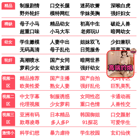
云秀行
京城奇探
更新至29集
更新至05集
彩云国物语/云起时
马思超,翟子路
从现在开始，不做朋友了吧。
战火英雄
更新至02集
更新至18集
冈本夏美,泽村玲
烽火青春
🎤
综艺
热门综艺
最新上线
超级夜总会
超级冰冰Show
更新至20260620期
更新至20260627期
苗可丽,澎恰恰,许效舜
未知
爱情盲选：阿根廷篇第二季
地球超新鲜第二季
更新至05集
更新至20260705期
未知
郭京飞,李乃文,孙红雷
欢乐集结号
五十公里桃花坞6
更新20260705期
更新至20260705期
董凯,文杰,璐璐
阿如那,萧敬腾,袁咏仪
🐉
动漫
新番推荐
热血动漫
国产动漫